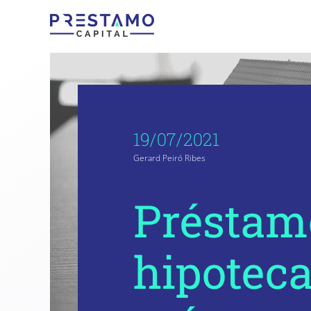
Saltar
al
contenido
19/07/2021
Gerard Peiró Ribes
Préstam
hipoteca