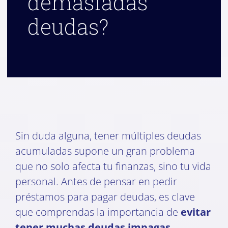
demasiadas
deudas?
Sin duda alguna, tener múltiples deudas
acumuladas supone un gran problema
que no solo afecta tu finanzas, sino tu vida
personal. Antes de pensar en pedir
préstamos para pagar deudas, es clave
que comprendas la importancia de
evitar
tener muchas deudas impagas
.