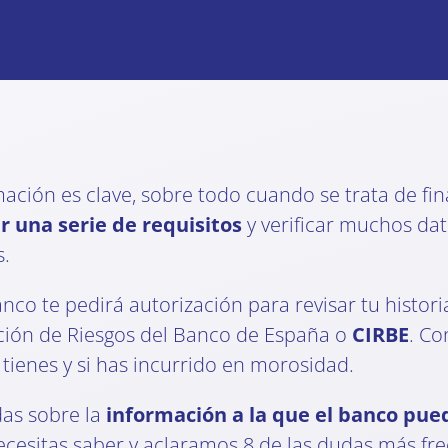
rmación es clave, sobre todo cuando se trata de fi
r una serie de requisitos
y verificar muchos da
s.
nco te pedirá autorización para revisar tu histori
ación de Riesgos del Banco de España o
CIRBE
. Co
ienes y si has incurrido en morosidad.
as sobre la
información a la que el banco pue
necesitas saber y aclaramos 8 de las dudas más fr