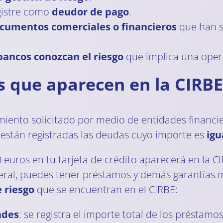
egistre como
deudor de pago
.
ocumentos comerciales o financieros
que han s
bancos conozcan el riesgo
que implica una oper
s que aparecen en la CIRBE
amiento solicitado por medio de entidades financ
 están registradas las deudas cuyo importe es
igu
 euros en tu tarjeta de crédito aparecerá en la CI
neral, puedes tener préstamos y demás garantías m
 riesgo
que se encuentran en el CIRBE:
ades
: se registra el importe total de los préstamos