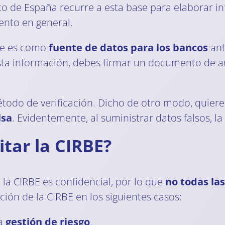
nco de España recurre a esta base para elaborar 
nto en general.
te es como
fuente de datos para los bancos
ant
 esta información, debes firmar un documento de a
étodo de verificación. Dicho de otro modo, quiere
lsa
. Evidentemente, al suministrar datos falsos, l
tar la CIRBE?
 la CIRBE es confidencial, por lo que
no todas la
ión de la CIRBE en los siguientes casos:
na
gestión de riesgo
.