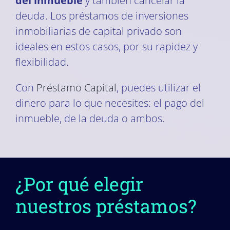
del inmueble
y también cancelar la
deuda. Los préstamos de inversiones
inmobiliarias de capital privado son
ideales en estos casos, por su rapidez y
flexibilidad.
Con
Préstamo Capital
, puedes utilizar el
dinero para lo que necesites: el pago del
inmueble, de la deuda o ambos.
¿Por qué elegir
nuestros préstamos?