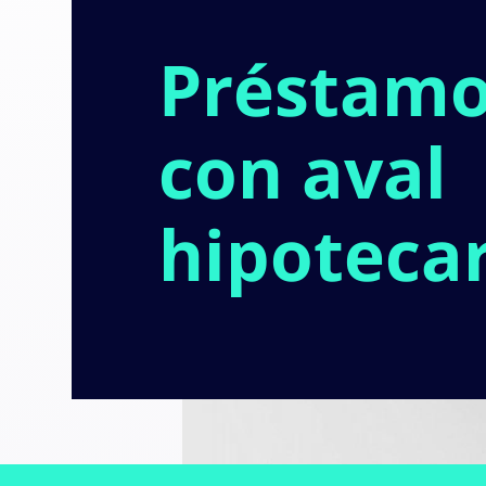
Préstam
con aval
hipoteca