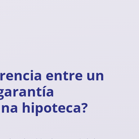
erencia entre un
garantía
una hipoteca?