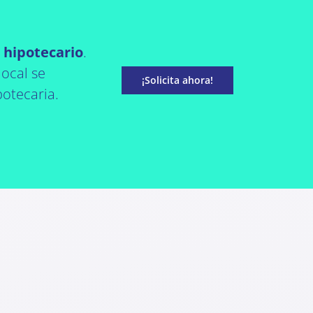
 hipotecario
.
local se
¡Solicita ahora!
potecaria.