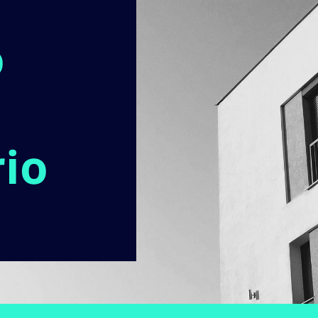
o
rio