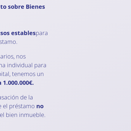
to sobre Bienes
esos estables
para
éstamo.
arios, nos
a individual para
ital, tenemos un
 1.000.000€.
asación de la
e el préstamo
no
el bien inmueble.