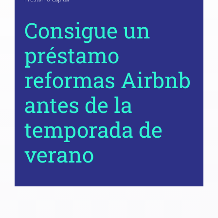
Consigue un
préstamo
reformas Airbnb
antes de la
temporada de
verano