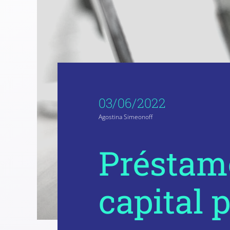
03/06/2022
Agostina Simeonoff
Préstamo
capital 