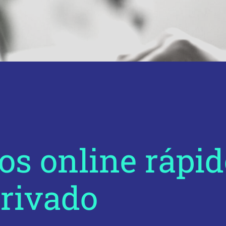
s online rápid
privado