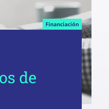
Financiación
os de