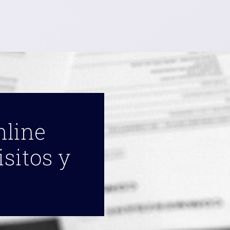
nline
isitos y