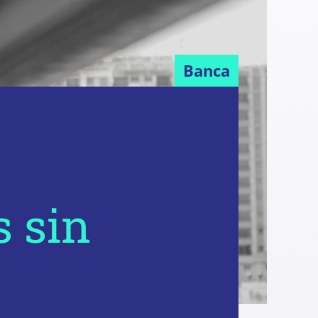
Banca
 sin