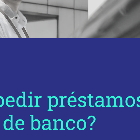
edir préstamos
 de banco?