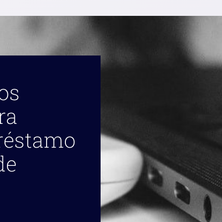
los
ra
préstamo
de