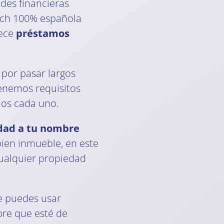
ades financieras
ech 100% española
rece
préstamos
 por pasar largos
tenemos requisitos
os cada uno.
dad a tu nombre
bien inmueble, en este
cualquier propiedad
re puedes usar
re que esté de