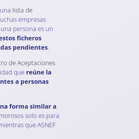
e una
lista de
muchas empresas
 una persona es un
estos ficheros
eudas pendientes
.
tro de Aceptaciones
sidad que
reúne la
ntes a personas
na forma similar a
I morosos solo es para
 mientras que ASNEF