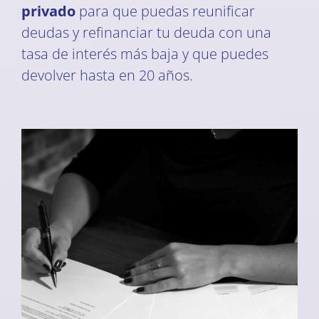
privado
para que puedas reunificar
deudas y refinanciar tu deuda con una
tasa de interés más baja y que puedes
devolver hasta en 20 años.