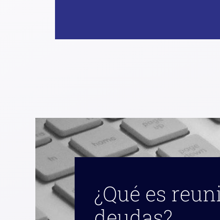
¿Qué es reuni
deudas?