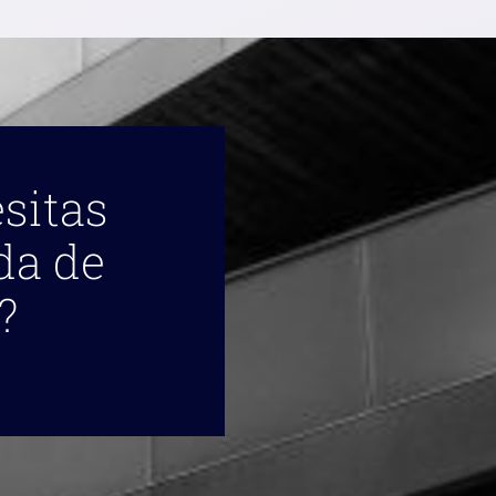
sitas
da de
?