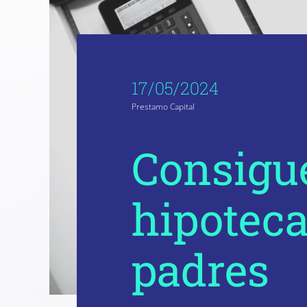
17/05/2024
Prestamo Capital
Consigue
hipoteca
padres