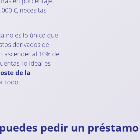
iras en porcentaje,
.000 €, necesitas
ca no es lo único que
stos derivados de
n ascender al 10% del
entas, lo ideal es
oste de la
r todo.
 puedes pedir un préstamo