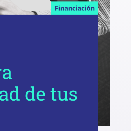
Financiación
ra
ad de tus