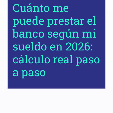
Cuánto me
puede prestar el
banco según mi
sueldo en 2026:
cálculo real paso
a paso