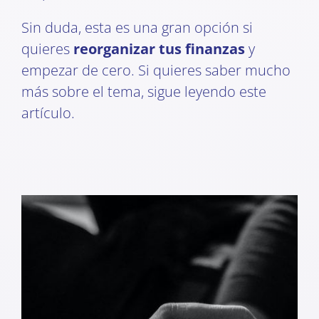
Sin duda, esta es una gran opción si
quieres
reorganizar tus finanzas
y
empezar de cero. Si quieres saber mucho
más sobre el tema, sigue leyendo este
artículo.