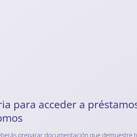
a para acceder a préstamos
nomos
, deberás preparar documentación que demuestre tu