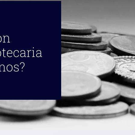
on
otecaria
mos?