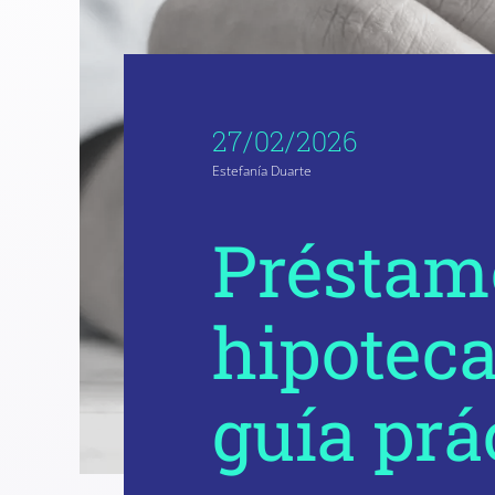
27/02/2026
Estefanía Duarte
Préstam
hipoteca
guía prá