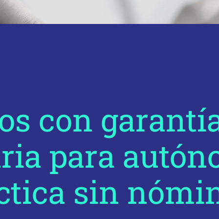
os con garantí
ria para autón
ctica sin nómi