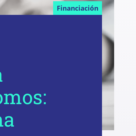
Financiación
a
omos:
na