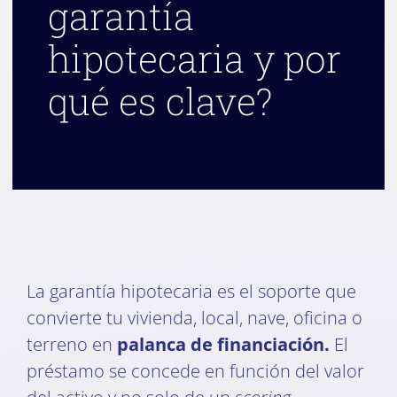
garantía
hipotecaria y por
qué es clave?
La garantía hipotecaria es el soporte que
convierte tu vivienda, local, nave, oficina o
terreno en
palanca de financiación.
El
préstamo se concede en función del valor