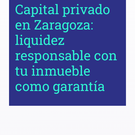
Capital privado
en Zaragoza:
liquidez
responsable con
tu inmueble
como garantía